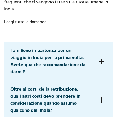
frequenti che ci vengono fatte sulle risorse umane in
India.
Leggi tutte le domande
I am Sono in partenza per un
viaggio in India per la prima volta.
Avete qualche raccomandazione da
darmi?
Viaggia insieme ad altri: La prima volta in India è
Oltre ai costi della retribuzione,
sempre sconvolgente. Le folle, la lingua e le buone
quali altri costi devo prendere in
maniere rendono difficile trovare il modo di
raggiungere gli obiettivi prefissati per il proprio
considerazione quando assumo
viaggio d'affari. Perciò, non viaggiare da solo/a. Una
qualcuno dall'India?
buona compagnia, soprattutto di chi è già stato in