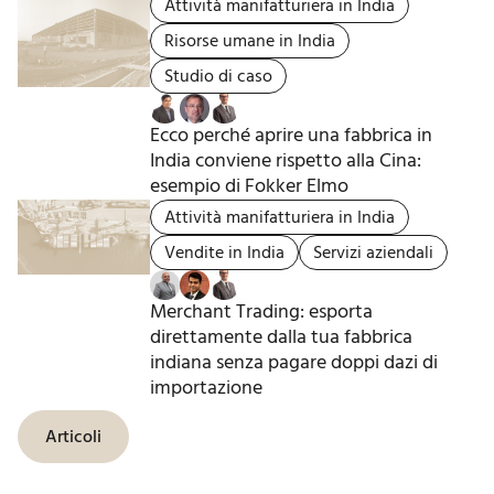
Attività manifatturiera in India
Risorse umane in India
Studio di caso
Ecco perché aprire una fabbrica in
India conviene rispetto alla Cina:
esempio di Fokker Elmo
Attività manifatturiera in India
Vendite in India
Servizi aziendali
Merchant Trading: esporta
direttamente dalla tua fabbrica
indiana senza pagare doppi dazi di
importazione
Articoli