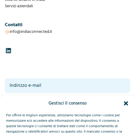
Servizi aziendali
Contatti
info@indiaconnected.it
Acconsento al trattamento dei miei dati da parte di IndiaConnected.
Gestisci il consenso
Leggete la nostra dichiarazione sulla privacy in fondo a questa pagina.*
*
Invia
Per offrire le migliori esperienze, utilizziamo tecnologie come i cookie per
memorizzare e/o accedere alle informazioni del dispositivo. Il consenso a
queste tecnologie ci consente di trattare dati come il comportamento di
navigazione o identificatori univoci su questo sito. Il mancato consenso o la
This site is protected by reCAPTCHA and the Google
Privacy Policy