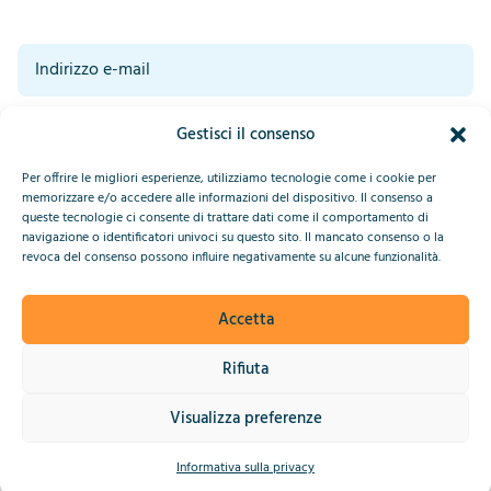
Acconsento al trattamento dei miei dati da parte di IndiaConnected.
Gestisci il consenso
Leggete la nostra dichiarazione sulla privacy in fondo a questa pagina.*
*
Invia
Per offrire le migliori esperienze, utilizziamo tecnologie come i cookie per
memorizzare e/o accedere alle informazioni del dispositivo. Il consenso a
queste tecnologie ci consente di trattare dati come il comportamento di
navigazione o identificatori univoci su questo sito. Il mancato consenso o la
This site is protected by reCAPTCHA and the Google
Privacy Policy
revoca del consenso possono influire negativamente su alcune funzionalità.
and
Terms of Service
apply.
Accetta
2025 © IndiaConnected
Rifiuta
Informativa sulla privacy
Visualizza preferenze
Sito web di Upside
Informativa sulla privacy