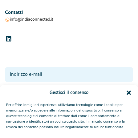
Contatti
info@indiaconnected.it
Acconsento al trattamento dei miei dati da parte di IndiaConnected.
Gestisci il consenso
Leggete la nostra dichiarazione sulla privacy in fondo a questa pagina.*
*
Invia
Per offrire le migliori esperienze, utilizziamo tecnologie come i cookie per
memorizzare e/o accedere alle informazioni del dispositivo. Il consenso a
queste tecnologie ci consente di trattare dati come il comportamento di
navigazione o identificatori univoci su questo sito. Il mancato consenso o la
This site is protected by reCAPTCHA and the Google
Privacy Policy
revoca del consenso possono influire negativamente su alcune funzionalità.
and
Terms of Service
apply.