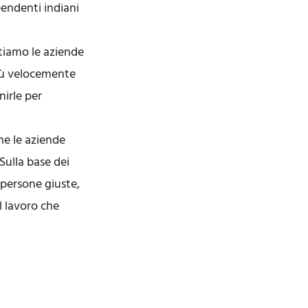
ipendenti indiani
utiamo le aziende
più velocemente
nirle per
he le aziende
 Sulla base dei
e persone giuste,
l lavoro che