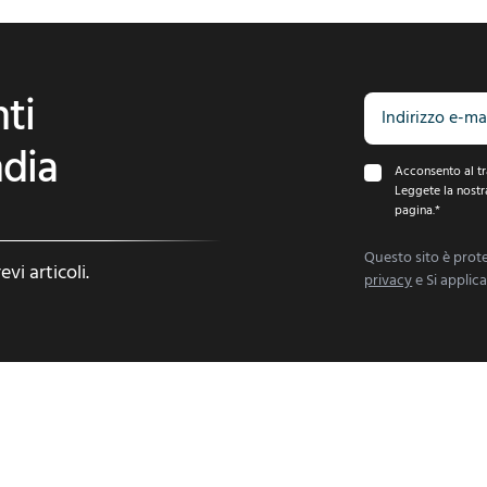
ti
ndia
Acconsento al tr
Leggete la nostr
pagina.
*
Questo sito è pro
i articoli.
privacy
e Si applic