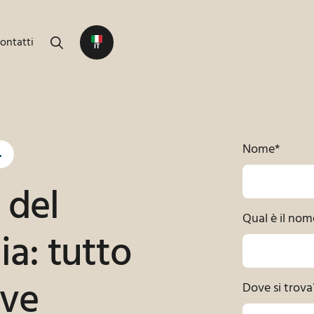
ontatti
IT
Nome
*
in India
 del
Qual è il nom
ia: tutto
rve
Dove si trova