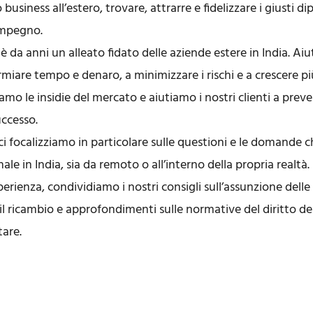
 business all’estero, trovare, attrarre e fidelizzare i giusti d
impegno.
 da anni un alleato fidato delle aziende estere in India. Ai
armiare tempo e denaro, a minimizzare i rischi e a crescere 
amo le insidie del mercato e aiutiamo i nostri clienti a preve
uccesso.
ci focalizziamo in particolare sulle questioni e le domande c
le in India, sia da remoto o all’interno della propria realtà.
perienza, condividiamo i nostri consigli sull’assunzione dell
il ricambio e approfondimenti sulle normative del diritto de
are.