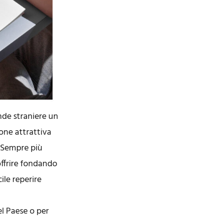
ende straniere un
one attrattiva
. Sempre più
offrire fondando
ile reperire
el Paese o per