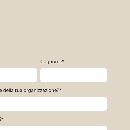
Cognome
*
e della tua organizzazione?
*
?
*