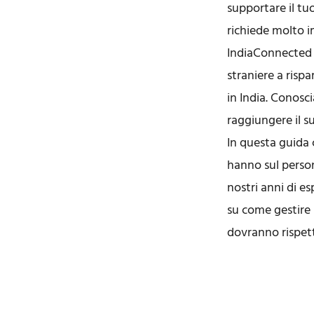
supportare il tuo
richiede molto 
IndiaConnected è
straniere a risp
in India. Conosci
raggiungere il s
In questa guida 
hanno sul persona
nostri anni di es
su come gestire 
dovranno rispett