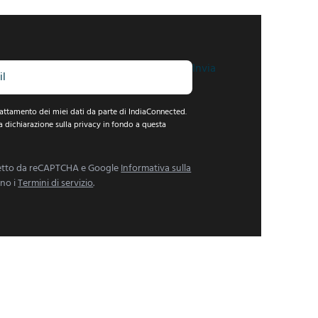
Invia
attamento dei miei dati da parte di IndiaConnected.
a dichiarazione sulla privacy in fondo a questa
tetto da reCAPTCHA e Google
Informativa sulla
ano i
Termini di servizio
.