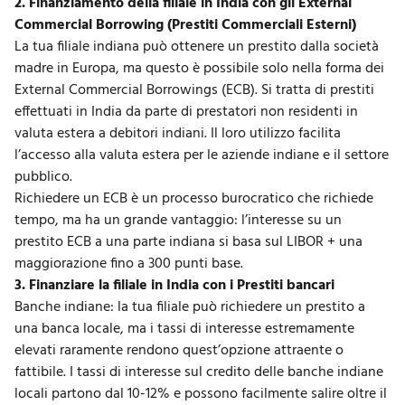
2. Finanziamento della filiale in India con gli External
Commercial Borrowing (Prestiti Commerciali Esterni)
La tua filiale indiana può
ottenere un prestito
dalla società
madre in Europa, ma questo è possibile solo nella forma dei
External Commercial Borrowings (
ECB
). Si tratta di prestiti
effettuati in India da parte di prestatori non residenti in
valuta estera a debitori indiani. Il loro utilizzo facilita
l’accesso alla valuta estera per le aziende indiane e il settore
pubblico.
Richiedere un ECB è un processo burocratico che richiede
tempo, ma ha un grande vantaggio: l’interesse su un
prestito ECB a una parte indiana si basa sul LIBOR + una
maggiorazione fino a 300 punti base.
3. Finanziare la filiale in India con i Prestiti bancari
Banche indiane: la tua filiale può richiedere un prestito a
una banca locale, ma i tassi di interesse estremamente
elevati raramente rendono quest’opzione attraente o
fattibile. I tassi di interesse sul credito delle
banche indiane
locali
partono dal 10-12% e possono facilmente salire oltre il