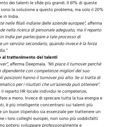
nto dei talenti le sfide più grandi. Il 61% di queste
i sono la soluzione a questo problema, ma solo il 20%
 in India.
 nelle filiali indiane delle aziende europee”
, afferma
de nella ricerca di personale adeguato, ma il reparto
n India per partecipare a tale processo di
un servizio secondario, quando invece è la forza
ia.”
e al trattenimento dei talenti
ver”
, afferma Deepmala.
“Mi piace il turnover perché
un dipendente con competenze migliori del suo
posizioni hanno il turnover più alto. Se si tratta di
ematico per i risultati che un’azienda può ottenere”.
l reparto HR locale individui le competenze,
fare a meno. Invece di sprecare tutta la tua energia e
i, è più intelligente concentrarsi sui talenti più
ne un buon stipendio sia essenziale per trattenere un
e i loro colleghi europei, non sono più soddisfatti
no potersi sviluppare professionalmente e