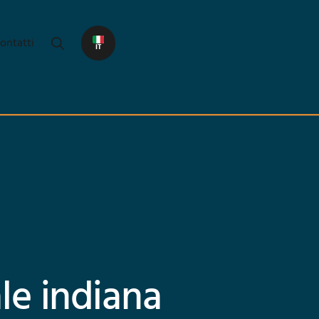
ontatti
IT
ale indiana