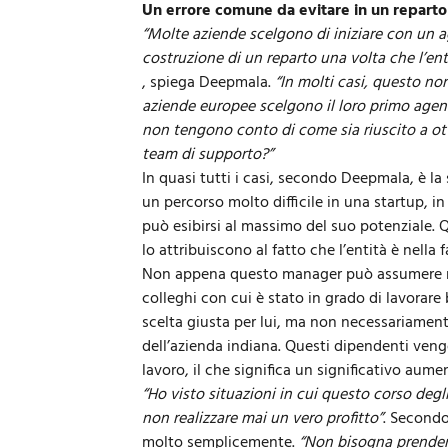
Un errore comune da evitare in un reparto 
“Molte aziende scelgono di iniziare con un
a
costruzione di un reparto una volta che l’enti
, spiega Deepmala.
“In molti casi, questo n
aziende europee scelgono il loro primo age
non tengono conto di come sia riuscito a ot
team di supporto?”
In quasi tutti i casi, secondo Deepmala, è l
un percorso molto difficile in una startup, 
può esibirsi al massimo del suo potenziale. Q
lo attribuiscono al fatto che l’entità è nella f
Non appena questo manager può assumere n
colleghi con cui è stato in grado di lavorar
scelta giusta per lui, ma non necessariamente
dell’azienda indiana. Questi dipendenti veng
lavoro, il che significa un significativo aume
“Ho visto situazioni in cui questo corso degl
non realizzare mai un vero profitto”
. Secondo
molto semplicemente.
“Non bisogna prendere 