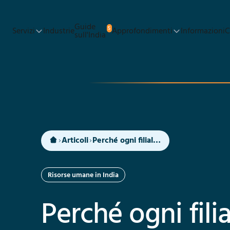
Passa al contenuto principale
Guide
5
Servizi
Industrie
Approfondimenti
Informazioni
C
sull'India
Articoli
Perché ogni filiale indiana dovrebbe investire in un reparto HR locale
Risorse umane in India
Perché ogni fili