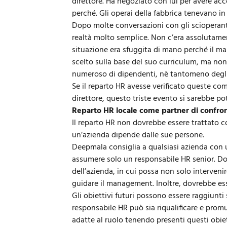
direttore. Ha negoziato con lui per avere acce
perché. Gli operai della fabbrica tenevano in 
Dopo molte conversazioni con gli scioperanti
realtà molto semplice. Non c’era assolutamen
situazione era sfuggita di mano perché il ma
scelto sulla base del suo curriculum, ma non
numeroso di dipendenti, nè tantomeno degli 
Se il reparto HR avesse verificato queste co
direttore, questo triste evento si sarebbe po
Reparto HR locale come partner di confro
Il reparto HR non dovrebbe essere trattato 
un’azienda dipende dalle sue persone.
Deepmala consiglia a qualsiasi azienda con un
assumere solo un responsabile HR senior. Dov
dell’azienda, in cui possa non solo interveni
guidare il management. Inoltre, dovrebbe ess
Gli obiettivi futuri possono essere raggiunti 
responsabile HR può sia riqualificare e pro
adatte al ruolo tenendo presenti questi obiett