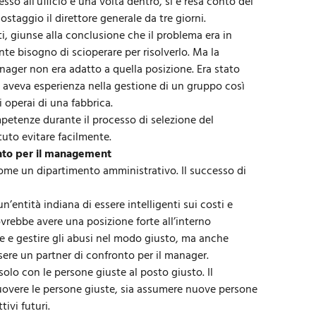
sso all’ufficio e una volta dentro, si è resa conto del
ostaggio il direttore generale da tre giorni.
, giunse alla conclusione che il problema era in
te bisogno di scioperare per risolverlo. Ma la
nager non era adatto a quella posizione. Era stato
 aveva esperienza nella gestione di un gruppo così
operai di una fabbrica.
mpetenze durante il
processo di selezione
del
tuto evitare facilmente.
nto per il management
come un dipartimento amministrativo. Il successo di
’entità indiana di essere intelligenti sui costi e
rebbe avere una posizione forte all’interno
re e gestire gli abusi nel modo giusto, ma anche
ere un partner di confronto per il manager.
solo con le persone giuste al posto giusto. Il
muovere le persone giuste, sia assumere nuove persone
ivi futuri.