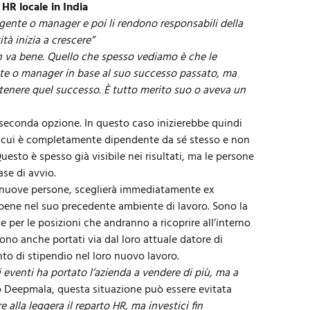
HR locale in India
gente
o manager e poi li rendono responsabili della
tà inizia a crescere”
on va bene. Quello che spesso vediamo è che le
nte o manager in base al suo successo passato, ma
tenere quel successo. È tutto merito suo o aveva un
a seconda opzione. In questo caso inizierebbe quindi
in cui è completamente dipendente da sé stesso e non
uesto è spesso già visibile nei risultati, ma le persone
ase di avvio.
uove persone, sceglierà immediatamente ex
e bene nel suo precedente ambiente di lavoro. Sono la
 per le posizioni che andranno a ricoprire all’interno
ono anche portati via dal loro attuale datore di
nto di stipendio nel loro nuovo lavoro.
i eventi ha portato l’azienda a vendere di più, ma a
 Deepmala, questa situazione può essere evitata
alla leggera il reparto HR, ma investici fin