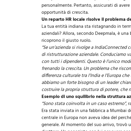
personalmente. Pertanto, assicurati di avere 
opportunità di crescita.
Un reparto HR locale risolve il problema d
La tua entità indiana sta ristagnando in term
aziendali? Allora, secondo Deepmala, è una bu
ricoprono il giusto ruolo.
“Se un’azienda si rivolge a IndiaConnected 
di ristrutturazione aziendale. Conduciamo v
con tutti i dipendenti. Questo è l’unico modo
frenando la crescita. Un problema che riscon
differenza culturale tra l’India e l’Europa che
abbiamo un forte bisogno di un leader chiaro
costruire la propria struttura di potere, che
Esempio di uno squilibrio nella struttura a
“Sono stata coinvolta in un caso estremo”
, 
Era stata inviata in una fabbrica a Mumbai do
centrale in Europa non aveva idea del perché
generale. Al momento del suo arrivo, trovò un