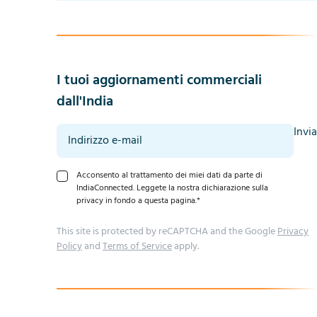
I tuoi aggiornamenti commerciali
dall'India
Invia
Acconsento al trattamento dei miei dati da parte di
IndiaConnected. Leggete la nostra dichiarazione sulla
privacy in fondo a questa pagina.
*
This site is protected by reCAPTCHA and the Google
Privacy
Policy
and
Terms of Service
apply.