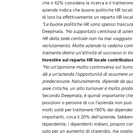
che il 42% considera la ricerca e il trattenime
aziende indica che buone politiche HR local
di loro ha effettivamente un reparto HR locale
“Le buone politiche HR sono spesso trascurate
Deepmala.
“Ho supportato centinaia di azien
HR della sede centrale non ha mai viaggiato i
reclutamento. Molte aziende lo vedono come 
trainante dietro un’attività di successo in Ind
Investire sul reparto HR locale contribuisc
“Ho un’opinione molto controversa sul turno
dà a un’azienda l’opportunità di assumere 
predecessore. Naturalmente, dipende da quali 
aree critiche, un alto turnover è molto probl
Secondo Deepmala, è quindi importante che i
posizioni o persone di cui l’azienda non può 
molti soldi per trattenere l’80% dei dipendent
importanti, circa il 20% dell’azienda. Sebbe
dipendente, i dipendenti indiani, proprio com
solo per un aumento di stipendio, ma voglio