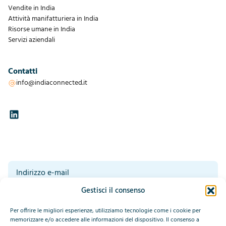
Vendite in India
Attività manifatturiera in India
Risorse umane in India
Servizi aziendali
Contatti
info@indiaconnected.it
Gestisci il consenso
Acconsento al trattamento dei miei dati da parte di IndiaConnected.
Leggete la nostra dichiarazione sulla privacy in fondo a questa pagina.*
*
Per offrire le migliori esperienze, utilizziamo tecnologie come i cookie per
Invia
memorizzare e/o accedere alle informazioni del dispositivo. Il consenso a