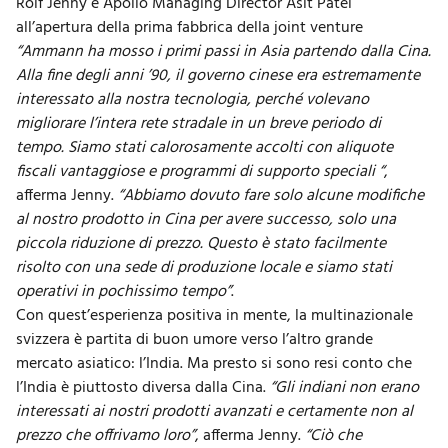
Rolf Jenny e Apollo Managing Director Asit Patel
all’apertura della prima fabbrica della joint venture
“Ammann ha mosso i primi passi in Asia partendo dalla Cina.
Alla fine degli anni ’90, il governo cinese era estremamente
interessato alla nostra tecnologia, perché volevano
migliorare l’intera rete stradale in un breve periodo di
tempo. Siamo stati calorosamente accolti con aliquote
fiscali vantaggiose e programmi di supporto speciali “
,
afferma Jenny.
“Abbiamo dovuto fare solo alcune modifiche
al nostro prodotto in Cina per avere successo, solo una
piccola riduzione di prezzo. Questo è stato facilmente
risolto con una sede di produzione locale e siamo stati
operativi in pochissimo tempo”
.
Con quest’esperienza positiva in mente, la multinazionale
svizzera è partita di buon umore verso
l’altro grande
mercato asiatico
: l’India. Ma presto si sono resi conto che
l’India è piuttosto diversa dalla Cina.
“Gli indiani non erano
interessati ai nostri prodotti avanzati e certamente non al
prezzo che offrivamo loro”
, afferma Jenny.
“Ciò che