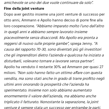
amichevole se uno dei due vuole continuare da solo”
.
Fine della joint venture
Dopo aver gestito insieme una joint venture di successo per
otto anni, Ammann e Apollo hanno deciso di porre fine alla
loro cooperazione.
“Abbiamo imparato molto l’uno dall’altro
in quegli anni e abbiamo sempre lavorato insieme
piacevolmente senza disaccordi. Ma Apollo era pronta a
reggersi di nuovo sulle proprie gambe”
, spiega Jenny.
“A
causa del rapporto 70-30, sono diventati più gli investitori
che gli imprenditori dietro l’azienda e qualcosa ha iniziato a
disturbarli, volevano tornare a lavorare senza partner”
.
Apollo ha venduto il restante 30% ad Ammann per quasi 27
milioni.
“Non solo hanno fatto un ottimo affare con questa
vendita, ma sono stati anche in grado di trarre profitto negli
ultimi anni onorando la prosperità che l’azienda ha
sperimentato. Insieme non solo abbiamo aumentato
enormemente il valore dell’azienda, ma abbiamo anche
triplicato il fatturato. Nonostante la separazione, la joint
venture è sempre stata un successo per entrambe le parti.