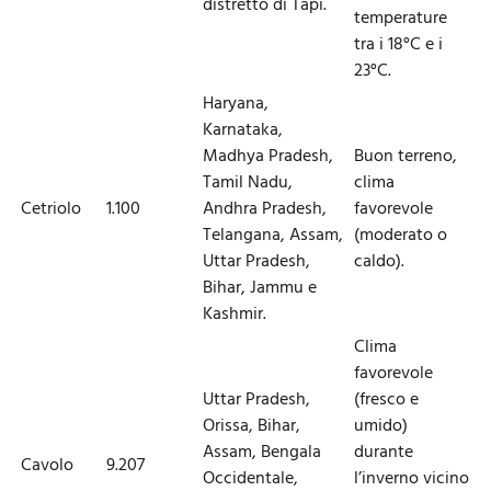
distretto di Tapi.
temperature
tra i 18°C e i
23°C.
Haryana,
Karnataka,
Madhya Pradesh,
Buon terreno,
Tamil Nadu,
clima
Cetriolo
1.100
Andhra Pradesh,
favorevole
Telangana, Assam,
(moderato o
Uttar Pradesh,
caldo).
Bihar, Jammu e
Kashmir.
Clima
favorevole
Uttar Pradesh,
(fresco e
Orissa, Bihar,
umido)
Assam, Bengala
durante
Cavolo
9.207
Occidentale,
l’inverno vicino