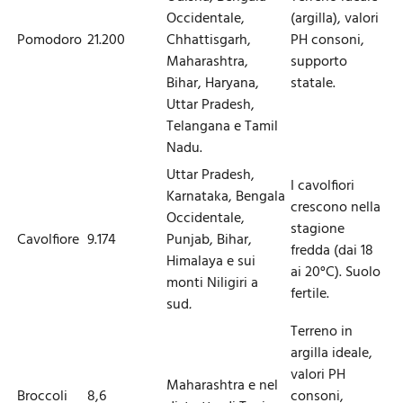
Occidentale,
(argilla), valori
Pomodoro
21.200
Chhattisgarh,
PH consoni,
Maharashtra,
supporto
Bihar, Haryana,
statale.
Uttar Pradesh,
Telangana e Tamil
Nadu.
Uttar Pradesh,
I cavolfiori
Karnataka, Bengala
crescono nella
Occidentale,
stagione
Cavolfiore
9.174
Punjab, Bihar,
fredda (dai 18
Himalaya e sui
ai 20°C). Suolo
monti Niligiri a
fertile.
sud
.
Terreno in
argilla ideale,
valori PH
Maharashtra e nel
Broccoli
8,6
consoni,