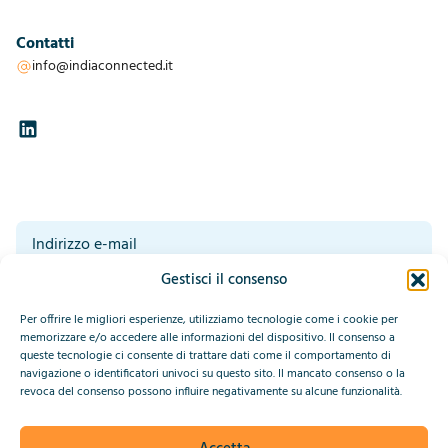
Contatti
info@indiaconnected.it
Gestisci il consenso
Acconsento al trattamento dei miei dati da parte di IndiaConnected.
Leggete la nostra dichiarazione sulla privacy in fondo a questa pagina.*
*
Per offrire le migliori esperienze, utilizziamo tecnologie come i cookie per
Invia
memorizzare e/o accedere alle informazioni del dispositivo. Il consenso a
queste tecnologie ci consente di trattare dati come il comportamento di
navigazione o identificatori univoci su questo sito. Il mancato consenso o la
This site is protected by reCAPTCHA and the Google
Privacy Policy
revoca del consenso possono influire negativamente su alcune funzionalità.
and
Terms of Service
apply.