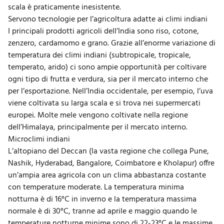
scala è praticamente inesistente.
Servono tecnologie per l’agricoltura adatte ai climi indiani
I principali prodotti agricoli dell’India sono riso, cotone,
zenzero, cardamomo e grano. Grazie all’enorme variazione di
temperatura dei climi indiani (subtropicale, tropicale,
temperato, arido) ci sono ampie opportunità per coltivare
ogni tipo di frutta e verdura, sia per il mercato interno che
per l’esportazione. Nell’India occidentale, per esempio, l’uva
viene coltivata su larga scala e si trova nei supermercati
europei. Molte mele vengono coltivate nella regione
dell’Himalaya, principalmente per il mercato interno.
Microclimi indiani
L’altopiano del Deccan (la vasta regione che collega Pune,
Nashik, Hyderabad, Bangalore, Coimbatore e Kholapur) offre
un’ampia area agricola con un clima abbastanza costante
con temperature moderate. La temperatura minima
notturna è di 16°C in inverno e la temperatura massima
normale è di 30°C, tranne ad aprile e maggio quando le
temperature notturne minime sono di 22-23°C e le massime