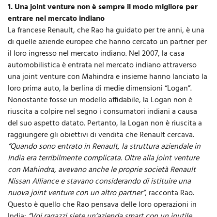
1.
Una joint venture non è sempre il modo migliore per
entrare nel mercato indiano
La francese Renault, che Rao ha guidato per tre anni, è una
di quelle aziende europee che hanno cercato un partner per
il loro ingresso nel mercato indiano. Nel 2007, la casa
automobilistica è entrata nel mercato indiano attraverso
una joint venture con Mahindra e insieme hanno lanciato la
loro prima auto, la berlina di medie dimensioni “Logan”.
Nonostante fosse un modello affidabile, la Logan non è
riuscita a colpire nel segno i consumatori indiani a causa
del suo aspetto datato. Pertanto, la Logan non è riuscita a
raggiungere gli obiettivi di vendita che Renault cercava.
“Quando sono entrato in Renault, la struttura aziendale in
India era terribilmente complicata. Oltre alla joint venture
con Mahindra, avevano anche le proprie società Renault
Nissan Alliance e stavano considerando di istituire una
nuova joint venture con un altro partner”
, racconta Rao.
Questo è quello che Rao pensava delle loro operazioni in
India:
“Voi ragazzi siete un’azienda smart con un inutile