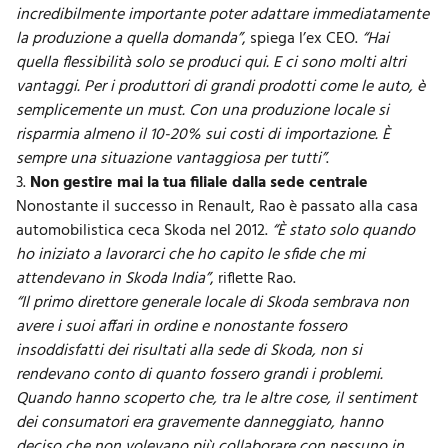
incredibilmente importante poter adattare immediatamente
la produzione a quella domanda”
, spiega l’ex CEO.
“Hai
quella flessibilità solo se produci qui. E ci sono molti altri
vantaggi. Per i produttori di grandi prodotti come le auto, è
semplicemente un must. Con una produzione locale si
risparmia almeno il 10-20% sui costi di importazione. È
sempre una situazione vantaggiosa per tutti”
.
3.
Non gestire mai la tua filiale dalla sede centrale
Nonostante il successo in Renault, Rao è passato alla casa
automobilistica ceca Skoda nel 2012.
“È stato solo quando
ho iniziato a lavorarci che ho capito le sfide che mi
attendevano in Skoda India”
, riflette Rao.
“Il primo direttore generale locale di Skoda sembrava non
avere i suoi affari in ordine e nonostante fossero
insoddisfatti dei risultati alla sede di Skoda, non si
rendevano conto di quanto fossero grandi i problemi.
Quando hanno scoperto che, tra le altre cose, il sentiment
dei consumatori era gravemente danneggiato, hanno
deciso che non volevano più collaborare con nessuno in