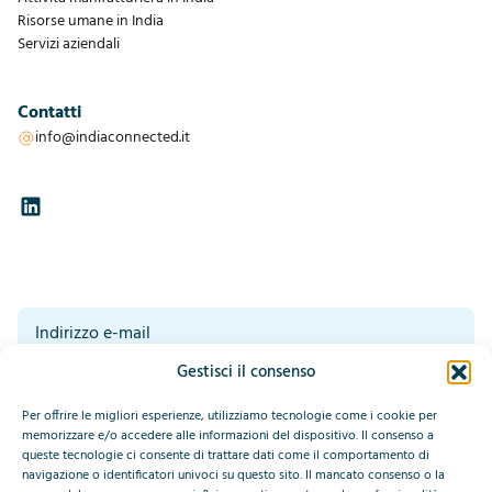
Risorse umane in India
Servizi aziendali
Contatti
info@indiaconnected.it
Gestisci il consenso
Acconsento al trattamento dei miei dati da parte di IndiaConnected.
Leggete la nostra dichiarazione sulla privacy in fondo a questa pagina.*
*
Per offrire le migliori esperienze, utilizziamo tecnologie come i cookie per
Invia
memorizzare e/o accedere alle informazioni del dispositivo. Il consenso a
queste tecnologie ci consente di trattare dati come il comportamento di
navigazione o identificatori univoci su questo sito. Il mancato consenso o la
This site is protected by reCAPTCHA and the Google
Privacy Policy